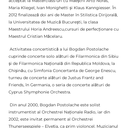
acceptat la Masterclass-uri cu Maeștrii Arto Noras,
Maria Kliegel, Ivan Monighetti și Klaus Kanngiesser. În
2012 finalizează doi ani de Master în Stilistica Dirijorală,
la Universitatea de Muzică București, la clasa
Maestrului Horia Andreescu,cursuri de perfecționare cu
Maestrul Cristian Măcelaru.
Activitatea concertistică a lui Bogdan Postolache
cuprinde concerte solo alături de Filarmonica din Sibiu
și de Filarmonica Națională din Republica Moldova, la
Chișinău, cu Simfonia Concertanta de George Enescu,
turneu de concerte alături de Justus Frantz and
Friends, în Germania, o seria de concerte alături de
Cyprus Shymphonie Orchestra.
Din anul 2000, Bogdan Postolache este solist
instrumentist al Orchestrei Naționale Radio, iar din
2002, este invitat permanent al Orchestrei
Thunerseespiele – Elveția, ca prim violoncel. Muzicianul