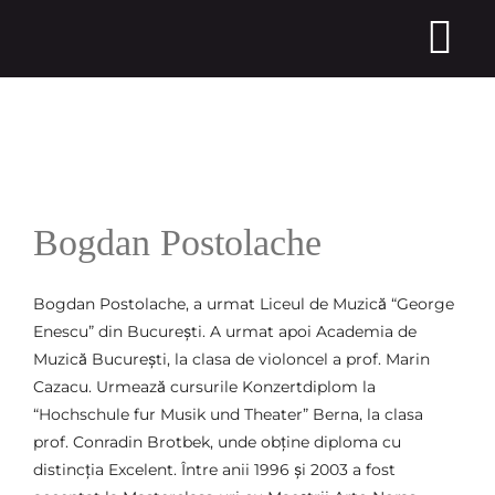
Skip
to
Tog
content
Nav
ABOUT RCO
MEDIA
View
Larger
Bogdan Postolache
EVENTS
Image
CALL FOR SCORES
Bogdan Postolache, a urmat Liceul de Muzică “George
Enescu” din București. A urmat apoi Academia de
Muzică București, la clasa de violoncel a prof. Marin
MASTERCLASSES
Cazacu. Urmează cursurile Konzertdiplom la
“Hochschule fur Musik und Theater” Berna, la clasa
SUPPORT US
prof. Conradin Brotbek, unde obține diploma cu
distincția Excelent. Între anii 1996 și 2003 a fost
CONTACT