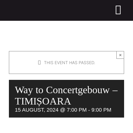
Skip
to
Tog
content
Nav
ABOUT RCO
MEDIA
×
THIS EVENT HAS PASSED.
EVENTS
CALL FOR SCORES
Way to Concertgebouw –
MASTERCLASSES
TIMIȘOARA
15 AUGUST, 2024 @ 7:00 PM
-
9:00 PM
SUPPORT US
CONTACT