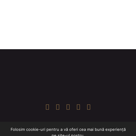
Folosim cookie-uri pentru a vă oferi cea mai bună experiență
© Romanian Chamber Orchestra 2025
pe site-ul nostru.