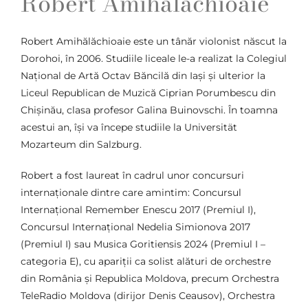
Robert Amihălăchioaie
Robert Amihălăchioaie este un tânăr violonist născut la
Dorohoi, în 2006. Studiile liceale le-a realizat la Colegiul
Național de Artă Octav Băncilă din Iași și ulterior la
Liceul Republican de Muzică Ciprian Porumbescu din
Chișinău, clasa profesor Galina Buinovschi. În toamna
acestui an, își va începe studiile la Universität
Mozarteum din Salzburg.
Robert a fost laureat în cadrul unor concursuri
internaționale dintre care amintim: Concursul
Internațional Remember Enescu 2017 (Premiul I),
Concursul Internațional Nedelia Simionova 2017
(Premiul I) sau Musica Goritiensis 2024 (Premiul I –
categoria E), cu apariții ca solist alături de orchestre
din România și Republica Moldova, precum Orchestra
TeleRadio Moldova (dirijor Denis Ceausov), Orchestra